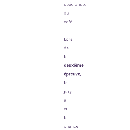
spécialiste
du
café.
Lors
de
la
deuxième
épreuve
,
le
jury
a
eu
la
chance