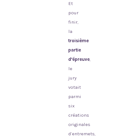
Et
pour
finir,
la
troisième
partie
d’épreuve
,
le
jury
votait
parmi
six
créations
originales
d’entremets,