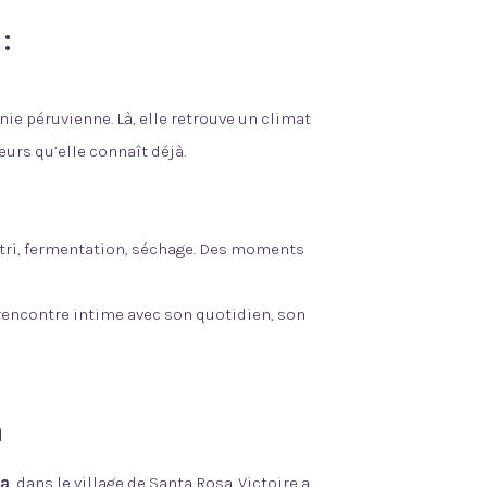
:
nie péruvienne. Là, elle retrouve un climat
eurs qu’elle connaît déjà.
: tri, fermentation, séchage. Des moments
e rencontre intime avec son quotidien, son
a
ba
, dans le village de Santa Rosa. Victoire a