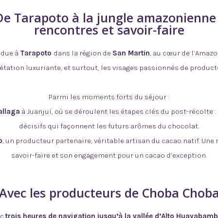
De Tarapoto à la jungle amazonienne 
rencontres et savoir-faire
endue à
Tarapoto
dans la région de
San Martin
, au cœur de l’Amazo
étation luxuriante, et surtout, les visages passionnés de product
Parmi les moments forts du séjour :
allaga
à Juanjuí, où se déroulent les étapes clés du post-récolte 
décisifs qui façonnent les futurs arômes du chocolat.
o
, un producteur partenaire, véritable artisan du cacao natif. Un
savoir-faire et son engagement pour un cacao d’exception.
Avec les producteurs de Choba Chob
ec
trois heures de navigation jusqu’à la vallée d’Alto Huayabam