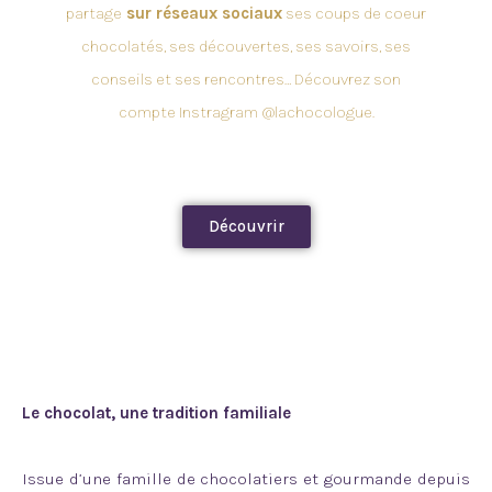
partage
sur réseaux sociaux
ses coups de coeur
chocolatés, ses découvertes, ses savoirs, ses
conseils et ses rencontres… Découvrez son
compte Instragram @lachocologue.
Découvrir
Le chocolat, une tradition familiale
Issue d’une famille de chocolatiers et gourmande depuis