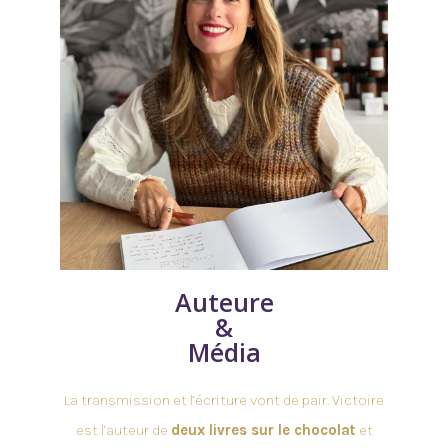
Auteure
&
Média
La transmission et l’écriture vont de pair. Victoire
est l’auteur de
deux livres sur le chocolat
et